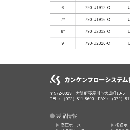
6
790-U1912-O
U
7*
790-U1916-O
U
8*
790-U2312-O
U
9
790-U2316-O
U
〒572-0819 大阪府寝屋川市大成町13-5
TEL：（072）811-8600 FAX：（072）811
製品情報
高圧ホース
搬送ホ