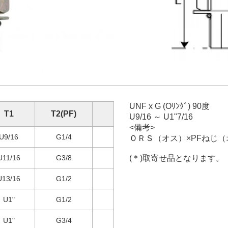
UNF x G (Oﾘﾝｸﾞ) 90度
T1
T2(PF)
U9/16 ～ U1"7/16
<備考>
U9/16
G1/4
ＯＲＳ（オス）×PFねじ（
U11/16
G3/8
(＊)取寄せ品となります。
U13/16
G1/2
U1"
G1/2
U1"
G3/4