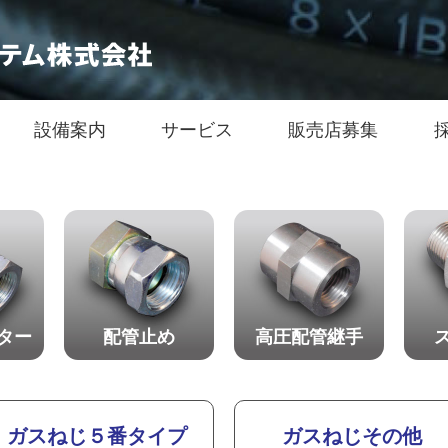
設備案内
サービス
販売店募集
ター
配管止め
高圧配管継手
ガスねじ５番タイプ
ガスねじその他