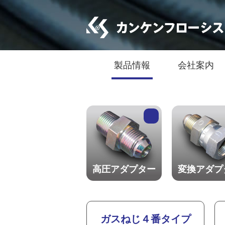
製品情報
会社案内
高圧アダプター
変換アダプ
ガスねじ４番タイプ