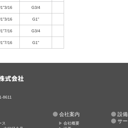
1"3/16
G3/4
1"3/16
G1"
1"7/16
G3/4
1"7/16
G1"
-8611
会社案内
設備
サー
ース
会社概要