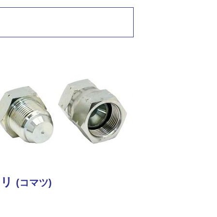
ミリ
(コマツ)