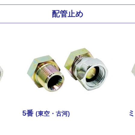
配管止め
5番
(東空・古河)