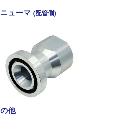
 ニューマ
(配管側)
その他