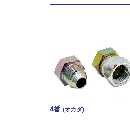
4番
(オカダ)