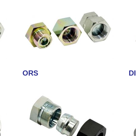
ORS
D