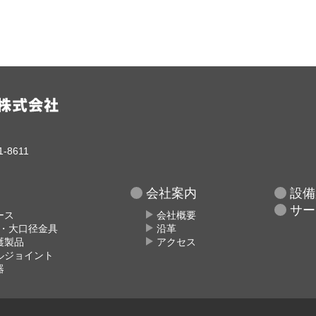
-8611
会社案内
設備
サー
ース
会社概要
具・大口径金具
沿革
護製品
アクセス
ルジョイント
器