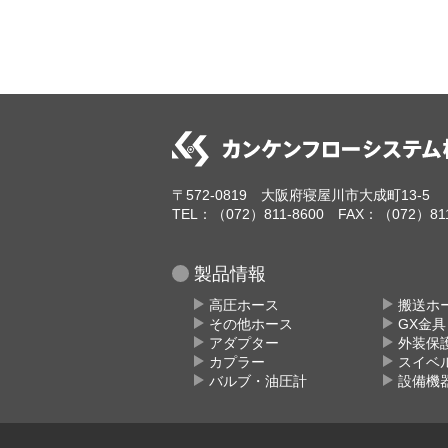
〒572-0819 大阪府寝屋川市大成町13-5
TEL：（072）811-8600 FAX：（072）811
製品情報
高圧ホース
搬送ホ
その他ホース
GX金
アダプター
外装保
カプラー
スイベ
バルブ・油圧計
設備機