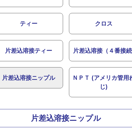
ティー
クロス
片差込溶接ティー
片差込溶接（４番接続
片差込溶接ニップル
ＮＰＴ (アメリカ管用
じ)
片差込溶接ニップル