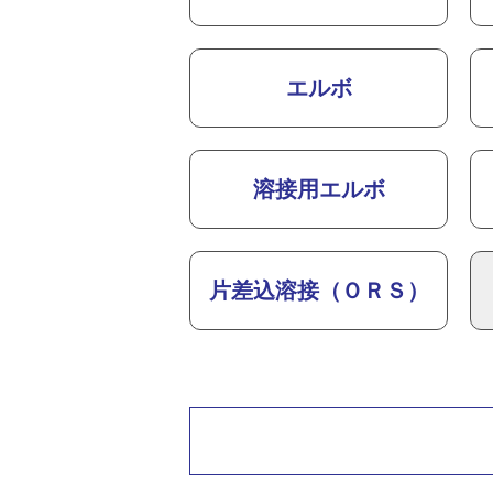
エルボ
溶接用エルボ
片差込溶接（ＯＲＳ）