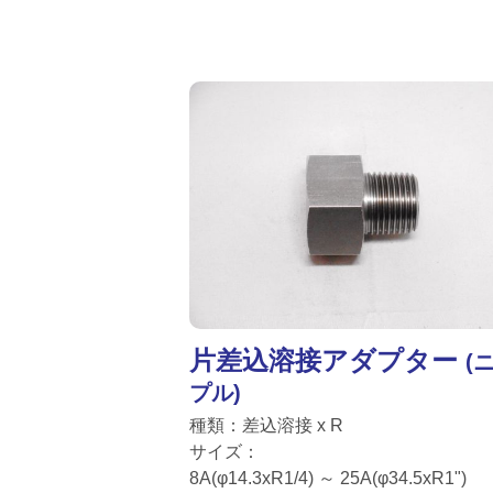
片差込溶接アダプター
(
プル)
種類：差込溶接 x R
サイズ：
8A(φ14.3xR1/4) ～ 25A(φ34.5xR1")