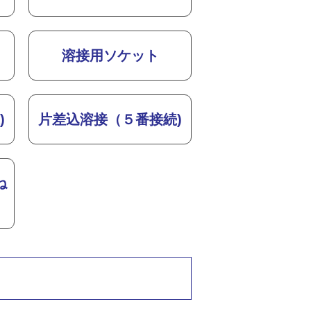
溶接用ソケット
)
片差込溶接（５番接続)
ね