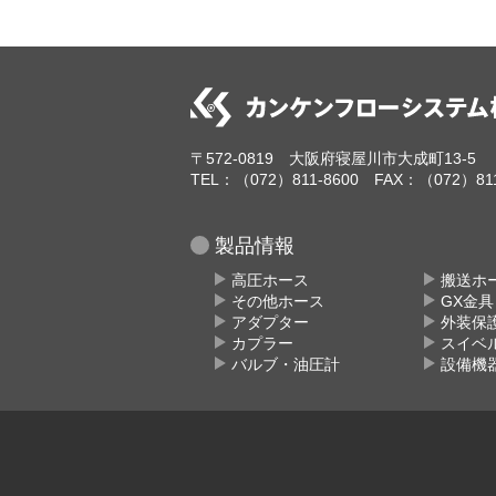
〒572-0819 大阪府寝屋川市大成町13-5
TEL：（072）811-8600 FAX：（072）811
製品情報
高圧ホース
搬送ホ
その他ホース
GX金
アダプター
外装保
カプラー
スイベ
バルブ・油圧計
設備機