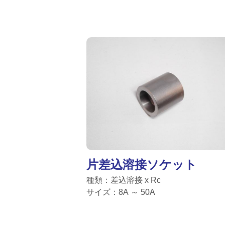
片差込溶接ソケット
種類：差込溶接 x Rc
サイズ：8A ～ 50A