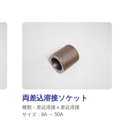
両差込溶接ソケット
種類：差込溶接 x 差込溶接
サイズ：8A ～ 50A