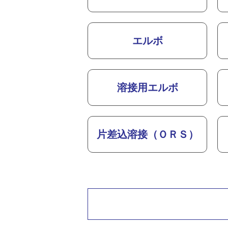
エルボ
溶接用エルボ
片差込溶接（ＯＲＳ）