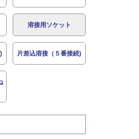
溶接用ソケット
)
片差込溶接（５番接続)
ね