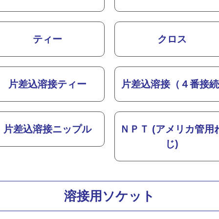
ティー
クロス
片差込溶接ティー
片差込溶接（４番接続
片差込溶接ニップル
ＮＰＴ (アメリカ管用
じ)
溶接用ソケット