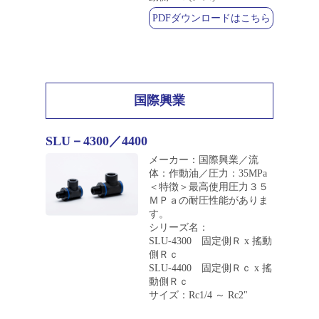
PDFダウンロードはこちら
国際興業
SLU－4300／4400
メーカー：国際興業／流
体：作動油／圧力：35MPa
＜特徴＞最高使用圧力３５
ＭＰａの耐圧性能がありま
す。
シリーズ名：
SLU-4300 固定側Ｒ x 搖動
側Ｒｃ
SLU-4400 固定側Ｒｃ x 搖
動側Ｒｃ
サイズ：Rc1/4 ～ Rc2"