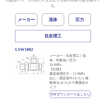
す。
メーカー
流体
圧力
住友理工
LSW1002
メーカー：住友理工／流
体：作動油／圧力：
20.6MPa
【仕様】
最高使用圧力：21.0MPa
ねじ：固定側Ｒ(オス) x 搖
動側Ｇ(オス)※５番接続タ
イプ
PDFダウンロードはこちら