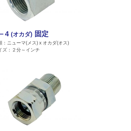
－4
固定
(オカダ)
類：ニューマ(メス) x オカダ(オス)
イズ：２分～インチ