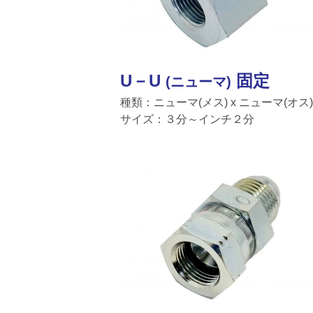
U－U
固定
(ニューマ)
種類：ニューマ(メス) x ニューマ(オス)
サイズ：３分～インチ２分