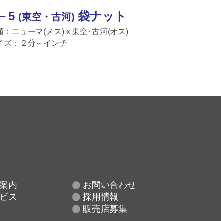
－5
袋ナット
(東空・古河)
類：ニューマ(メス) x 東空･古河(オス)
イズ：２分～インチ
案内
お問い合わせ
ビス
採用情報
販売店募集