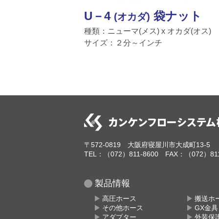
U－4
袋ナット
(オカダ)
種類：ニューマ(メス) x オカダ(オス)
サイズ：２分～インチ
〒572-0819 大阪府寝屋川市大成町13-5
TEL：（072）811-8600 FAX：（072）811
製品情報
高圧ホース
搬送ホ
その他ホース
GX金
アダプター
外装保