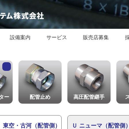
設備案内
サービス
販売店募集
ター
配管止め
高圧配管継手
５ 東空・古河（配管側）
Ｕ ニューマ（配管側