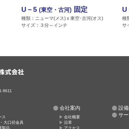
U－5
固定
U
(東空・古河)
種類：ニューマ(メス) x 東空･古河(オス)
種
サイズ：３分～インチ
サ
-8611
会社案内
設備
サー
ース
会社概要
具・大口径金具
沿革
護製品
アクセス