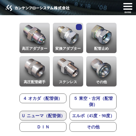
menu
高圧アダプター
変換アダプター
配管止め
高圧配管継手
ステンレス
その他
４ オカダ（配管側）
５ 東空・古河（配管
側）
Ｕ ニューマ（配管側）
エルボ（45度・90度）
ＤＩＮ
その他