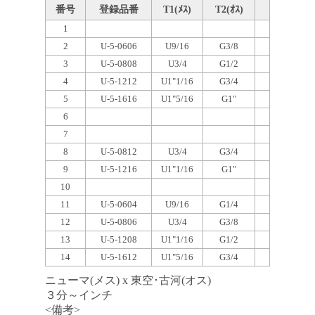
番号
登録品番
T1(ﾒｽ)
T2(ｵｽ)
1
2
U-5-0606
U9/16
G3/8
3
U-5-0808
U3/4
G1/2
4
U-5-1212
U1"1/16
G3/4
5
U-5-1616
U1"5/16
G1"
6
7
8
U-5-0812
U3/4
G3/4
9
U-5-1216
U1"1/16
G1"
10
11
U-5-0604
U9/16
G1/4
12
U-5-0806
U3/4
G3/8
13
U-5-1208
U1"1/16
G1/2
14
U-5-1612
U1"5/16
G3/4
ニューマ(メス) x 東空･古河(オス)
３分～インチ
<備考>