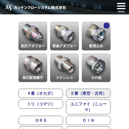
menu
高圧アダプター
変換アダプター
配管止め
高圧配管継手
ステンレス
その他
４番（オカダ）
５番（東空・古河）
ミリ（コマツ）
ユニファイ（ニュー
マ）
ＯＲＳ
ＤＩＮ