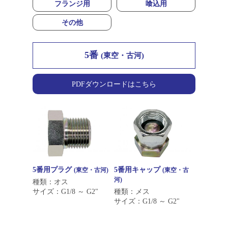
フランジ用
喰込用
その他
5番
(東空・古河)
PDFダウンロードはこちら
5番用プラグ
5番用キャップ
(東空・古河)
(東空・古
河)
種類：オス
サイズ：G1/8 ～ G2"
種類：メス
サイズ：G1/8 ～ G2"