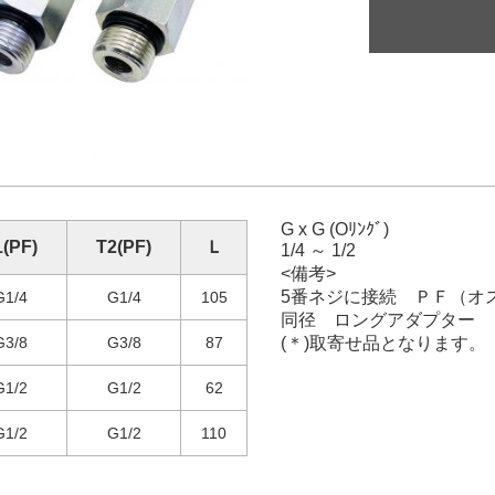
G x G (Oﾘﾝｸﾞ)
1(PF)
T2(PF)
Ｌ
1/4 ～ 1/2
<備考>
5番ネジに接続 ＰＦ（オ
G1/4
G1/4
105
同径 ロングアダプター
G3/8
G3/8
87
(＊)取寄せ品となります。
G1/2
G1/2
62
G1/2
G1/2
110