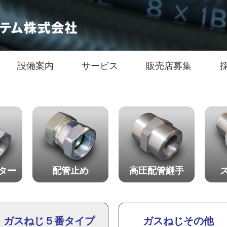
設備案内
サービス
販売店募集
ター
配管止め
高圧配管継手
ガスねじ５番タイプ
ガスねじその他