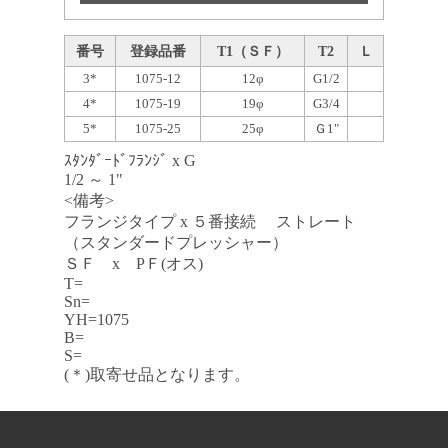
番号
登録品番
T1（ＳＦ）
T2
Ｌ
3*
1075-12
12φ
G1/2
4*
1075-19
19φ
G3/4
5*
1075-25
25φ
Ｇ1"
ｽﾀﾝﾀﾞｰﾄﾞﾌﾗﾝｼﾞ x G
1/2 ～ 1"
<備考>
フランジタイプ x ５番接続 ストレート
（スタンダードプレッシャー）
ＳＦ x PＦ(オス)
T=
Sn=
YH=1075
B=
S=
(＊)取寄せ品となります。