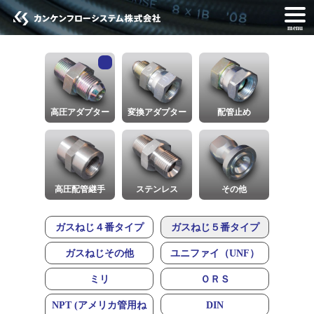
menu
高圧アダプター
変換アダプター
配管止め
高圧配管継手
ステンレス
その他
ガスねじ４番タイプ
ガスねじ５番タイプ
ガスねじその他
ユニファイ（UNF）
ミリ
ＯＲＳ
NPT (アメリカ管用ね
DIN