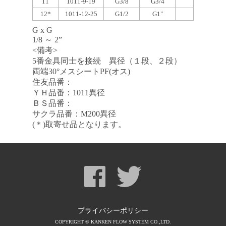
11
1011-9-19
G3/8
G3/4
12*
1011-12-25
G1/2
G1"
G x G
1/8 ～ 2”
<備考>
5番金具同士を接続 異径（１段、２段）
両端30°メスシートPF(オス)
住友品番：
ＹＨ品番：1011異径
ＢＳ品番：
サクラ品番：M200異径
(＊)取寄せ品となります。
プライバシーポリシー
COPYRIGHT © KANKEN FLOW SYSTEM CO.,LTD.