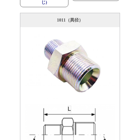
じ)
1011（異径）