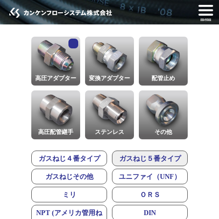
menu
高圧アダプター
変換アダプター
配管止め
高圧配管継手
ステンレス
その他
ガスねじ４番タイプ
ガスねじ５番タイプ
ガスねじその他
ユニファイ（UNF）
ミリ
ＯＲＳ
NPT (アメリカ管用ね
DIN