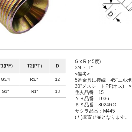
G x R (45度)
T1(PF)
T2(PT)
Ｄ
3/4 ～ 1"
<備考>
G3/4
R3/4
12
5番金具に接続 45°エルボ
30°メスシートPF(オス) ×
G1"
R1"
18
住友品番：15
ＹＨ品番：1036
ＢＳ品番：8024RG
サクラ品番：M445
(＊)取寄せ品となります。