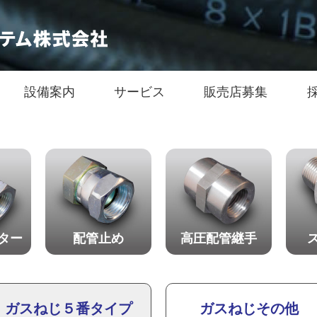
設備案内
サービス
販売店募集
ター
配管止め
高圧配管継手
ガスねじ５番タイプ
ガスねじその他