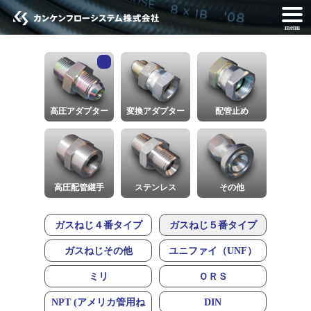
menu
高圧アダプター
変換アダプター
配管止め
高圧配管継手
ステンレス
その他
ガスねじ４番タイプ
ガスねじ５番タイプ
ガスねじその他
ユニファイ（UNF）
ミリ
ＯＲＳ
NPT (アメリカ管用ね
DIN