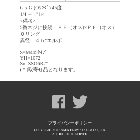
G x G (Oﾘﾝｸﾞ) 45度
1/4 ～ 1"1/4
<備考>
5番ネジに接続 ＰＦ（オス)×ＰＦ（オス）
Ｏリング
異径 ４５°エルボ
S=M445ﾀｲﾌﾟ
YH=1072
Sn=SSO6R-□
(＊)取寄せ品となります。
プライバシーポリシー
COPYRIGHT © KANKEN FLOW SYSTEM CO.,LTD.
ALL RIGHTS RESERVED.