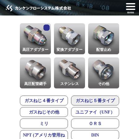
menu
高圧アダプター
変換アダプター
配管止め
高圧配管継手
ステンレス
その他
ガスねじ４番タイプ
ガスねじ５番タイプ
ガスねじその他
ユニファイ（UNF）
ミリ
ＯＲＳ
NPT (アメリカ管用ね
DIN