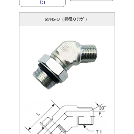
じ)
M445-O（異径Ｏﾘﾝｸﾞ）