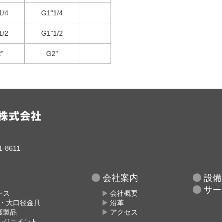
1/4
G1"1/4
1/2
G1"1/2
"
G2"
-8611
会社案内
設備
サー
ース
会社概要
具・大口径金具
沿革
護製品
アクセス
ルジョイント