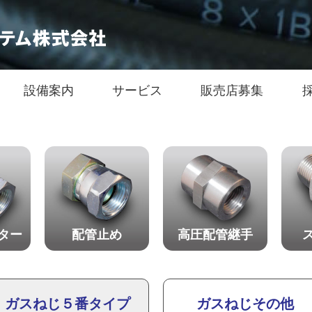
設備案内
サービス
販売店募集
ター
配管止め
高圧配管継手
ガスねじ５番タイプ
ガスねじその他