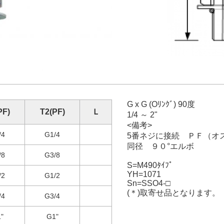
G x G (Oﾘﾝｸﾞ) 90度
PF)
T2(PF)
Ｌ
1/4 ～ 2"
<備考>
/4
G1/4
5番ネジに接続 ＰＦ（オ
同径 ９０°エルボ
/8
G3/8
S=M490ﾀｲﾌﾟ
YH=1071
/2
G1/2
Sn=SSO4-□
(＊)取寄せ品となります。
/4
G3/4
"
G1"