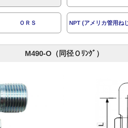
ＯＲＳ
NPT (アメリカ管用ねじ
M490-O（同径Ｏﾘﾝｸﾞ）