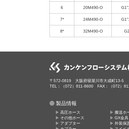
6
20M490-O
G1"
7*
24M490-O
G1"
8*
32M490-O
G2
〒572-0819 大阪府寝屋川市大成町13-5
TEL：（072）811-8600 FAX：（072）811
製品情報
高圧ホース
搬送ホ
その他ホース
GX金
アダプター
外装保
カプラー
スイベ