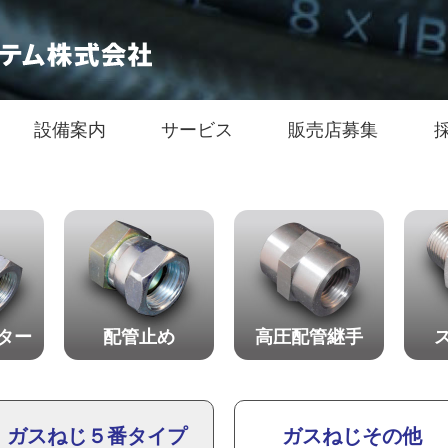
設備案内
サービス
販売店募集
ター
配管止め
高圧配管継手
ガスねじ５番タイプ
ガスねじその他