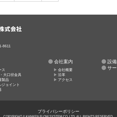
-8611
会社案内
設備
サー
ース
会社概要
具・大口径金具
沿革
護製品
アクセス
ルジョイント
器
プライバシーポリシー
COPYRIGHT © KANKEN FLOW SYSTEM CO.,LTD.
ALL RIGHTS RESERVED.