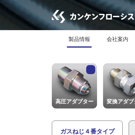
製品情報
会社案内
高圧アダプター
変換アダプ
ガスねじ４番タイプ