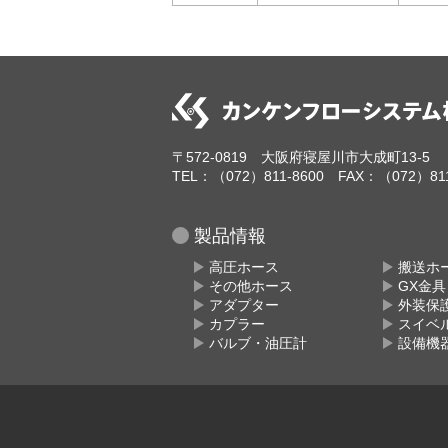
〒572-0819 大阪府寝屋川市大成町13-5
TEL：（072）811-8600 FAX：（072）811
製品情報
高圧ホース
搬送ホ
その他ホース
GX金
アダプター
外装保
カプラー
スイベ
バルブ・油圧計
設備機