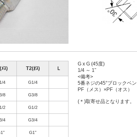
G x G (45度)
(ﾒｽ)
T2(ｵｽ)
Ｌ
1/4 ～ 1"
<備考>
1/4
G1/4
5番ネジの45°ブロックベ
PF（メス）×PF（オス）
3/8
G3/8
(＊)取寄せ品となります。
1/2
G1/2
3/4
G3/4
1"
G1"