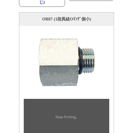
じ)
OR07 (1段異経Oﾘﾝｸﾞ側小)