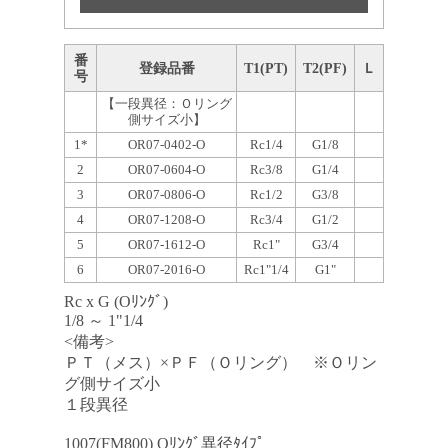
番
登録品番
T1(PT)
T2(PF)
Ｌ
号
【一段異径：Ｏリング
側サイズ小】
1*
OR07-0402-O
Rc1/4
G1/8
2
OR07-0604-O
Rc3/8
G1/4
3
OR07-0806-O
Rc1/2
G3/8
4
OR07-1208-O
Rc3/4
G1/2
5
OR07-1612-O
Rc1"
G3/4
6
OR07-2016-O
Rc1"1/4
G1"
Rc x G (Oﾘﾝｸﾞ)
1/8 ～ 1"1/4
<備考>
ＰＴ（メス）×ＰＦ（Ｏリング） ※Ｏリン
グ側サイズ小
１段異径
1007(FM800) Oﾘﾝｸﾞ異径ﾀｲﾌﾟ