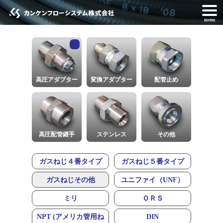
menu
高圧アダプター
変換アダプター
配管止め
高圧配管継手
ステンレス
その他
ガスねじ４番タイプ
ガスねじ５番タイプ
ガスねじその他
ユニファイ（UNF）
ミリ
ＯＲＳ
NPT (アメリカ管用ね
DIN