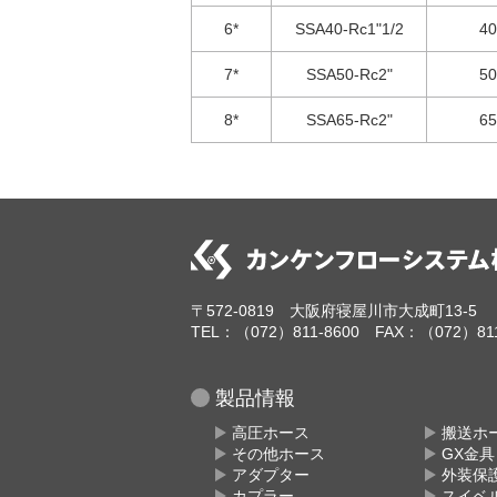
6*
SSA40-Rc1"1/2
4
7*
SSA50-Rc2"
5
8*
SSA65-Rc2"
6
〒572-0819 大阪府寝屋川市大成町13-5
TEL：（072）811-8600 FAX：（072）811
製品情報
高圧ホース
搬送ホ
その他ホース
GX金
アダプター
外装保
カプラー
スイベ