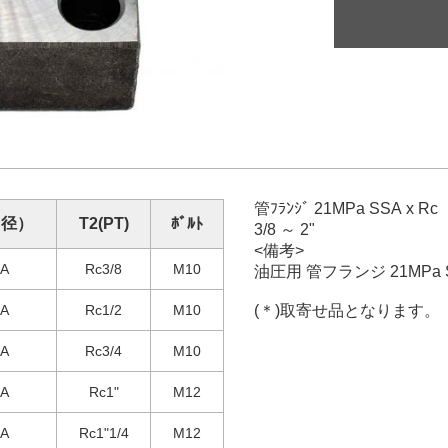
管ﾌﾗﾝｼﾞ 21MPa SSA x Rc
（径）
T2(PT)
ﾎﾞﾙﾄ
3/8 ～ 2"
<備考>
5A
Rc3/8
M10
油圧用 管フランジ 21MPa S
5A
Rc1/2
M10
(＊)取寄せ品となります。
0A
Rc3/4
M10
5A
Rc1"
M12
2A
Rc1"1/4
M12