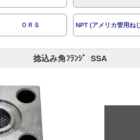
ＯＲＳ
NPT (アメリカ管用ねじ
捻込み角ﾌﾗﾝｼﾞ SSA