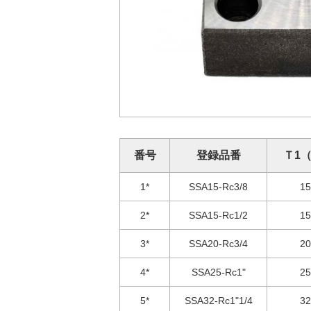
番号
登録品番
Ｔ1
1*
SSA15-Rc3/8
1
2*
SSA15-Rc1/2
1
3*
SSA20-Rc3/4
2
4*
SSA25-Rc1"
2
5*
SSA32-Rc1"1/4
3