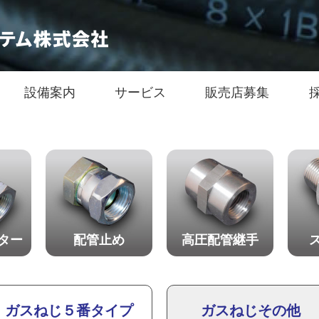
設備案内
サービス
販売店募集
ター
配管止め
高圧配管継手
ガスねじ５番タイプ
ガスねじその他