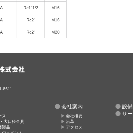
0A
Rc1"1/2
M16
0A
Rc2"
M16
5A
Rc2"
M20
-8611
会社案内
設備
サー
ース
会社概要
具・大口径金具
沿革
護製品
アクセス
ルジョイント